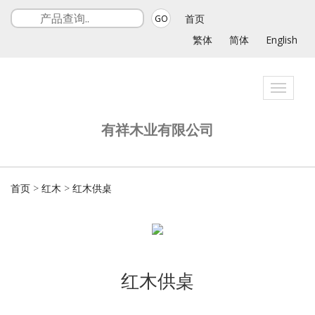
首页
GO
繁体
简体
English
Toggle
navigat
有祥木业有限公司
首页
>
红木
>
红木供桌
红木供桌