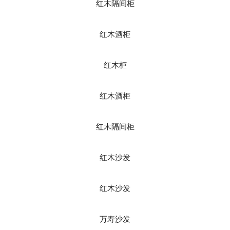
红木隔间柜
红木酒柜
红木柜
红木酒柜
红木隔间柜
红木沙发
红木沙发
万寿沙发