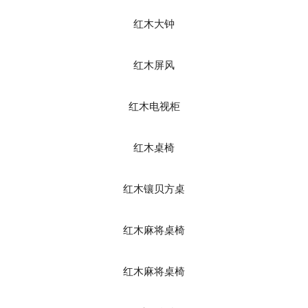
红木大钟
红木屏风
红木电视柜
红木桌椅
红木镶贝方桌
红木麻将桌椅
红木麻将桌椅