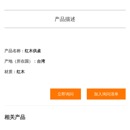
产品描述
产品名称：
红木供桌
产地（所在国）：
台湾
材质：
红木
立即询问
加入询问清单
相关产品