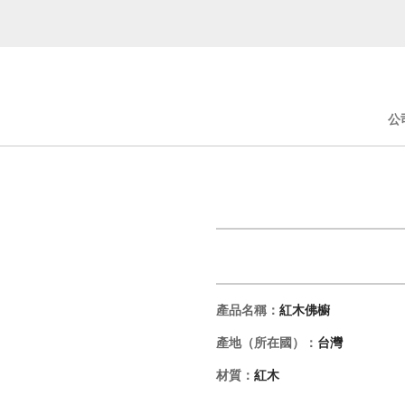
公
產品名稱：
紅木佛櫥
產地（所在國）：
台灣
材質：
紅木