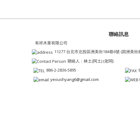
聯絡訊息
有祥木業有限公司
11277 台北市北投區洲美街184巷6號 (因洲美
聯絡人：林土(阿土) (老闆)
886-2-2836-5895
yeoushyang6@gmail.com